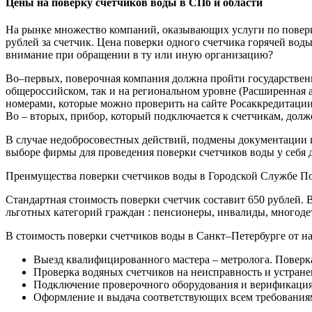
Цены на поверку счетчиков воды в СПб и области
На рынке множество компаний, оказывающих услуги по поверке,
рублей за счетчик. Цена поверки одного счетчика горячей воды
внимание при обращении в ту или иную организацию?
Во–первых, поверочная компания должна пройти государствен
общероссийском, так и на региональном уровне (Расширенная 
номерами, которые можно проверить на сайте Росаккредитаци
Во – вторых, прибор, который подключается к счетчикам, долж
В случае недобросовестных действий, подмены документации ил
выборе фирмы для проведения поверки счетчиков воды у себя 
Преимущества поверки счетчиков воды в Городской Службе П
Стандартная стоимость поверки счетчик составит 650 рублей. 
льготных категорий граждан : пенсионеры, инвалиды, многоде
В стоимость поверки счетчиков воды в Санкт–Петербурге от н
Выезд квалифицированного мастера – метролога. Поверка
Проверка водяных счетчиков на неисправность и устране
Подключение проверочного оборудования и верификация
Оформление и выдача соответствующих всем требования