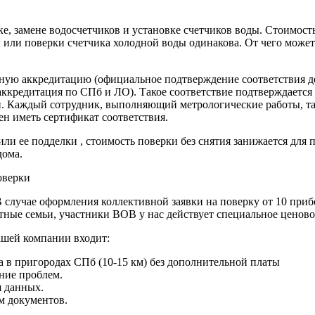
 замене водосчетчиков и установке счетчиков воды. Стоимость 
 или поверки счетчика холодной воды одинакова. От чего может 
ную аккредитацию (официальное подтверждение соответствия де
аккредитация по СПб и ЛО). Такое соответствие подтверждаетс
и. Каждый сотрудник, выполняющий метрологические работы, та
ен иметь сертификат соответствия.
и ее подделки , стоимость поверки без снятия занижается для 
дома.
оверки
В случае оформления коллективной заявки на поверку от 10 приб
тные семьи, участники ВОВ у нас действует специальное ценовое
ашей компании входит:
 в пригородах СПб (10-15 км) без дополнительной платы
ние проблем.
 данных.
м документов.